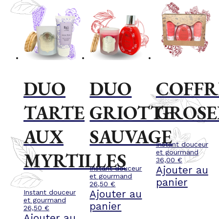
DUO
DUO
COFFR
TARTE
GRIOTTE
GROSE
AUX
SAUVAGE
Instant douceur
et gourmand
MYRTILLES
36,00
€
Ajouter au
Instant douceur
et gourmand
panier
26,50
€
Ajouter au
Instant douceur
et gourmand
panier
26,50
€
Ajouter au