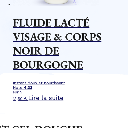
FLUIDE LACTÉ
VISAGE & CORPS
NOIR DE
BOURGOGNE
Instant doux et nourrissant
Note
4.33
sur 5
Lire la suite
13,50
€