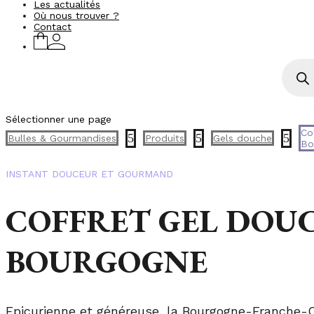
Les actualités
Où nous trouver ?
Contact
Recher
de
produi
Sélectionner une page
Co
5
5
5
Bulles & Gourmandises
Produits
Gels douche
Bo
INSTANT DOUCEUR ET GOURMAND
COFFRET GEL DOU
BOURGOGNE
Epicurienne et généreuse, la Bourgogne-Franche-C