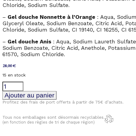
Chloride, Sodium Sulfate
.
–
Gel douche Nonnette à l’Orange
:
Aqua, Sodium 
Glyceryl Oleate, Sodium Benzoate, Citric Acid, Po
Chloride, Sodium Sulfate, CI 19140, CI 16255, CI 61
–
Gel douche Anis
:
Aqua, Sodium Laureth Sulfate,
Sodium Benzoate, Citric Acid, Anethole, Potassium
61570, Sodium Chloride.
28,00
€
15 en stock
quantité
de
Coffret
Ajouter au panier
Gel
Profitez des frais de port offerts à partir de 75€ d’achats.
Douche
Bourgogne
Tous nos emballages sont désormais recyclables.
(en fonction des règles de tri de chaque région)