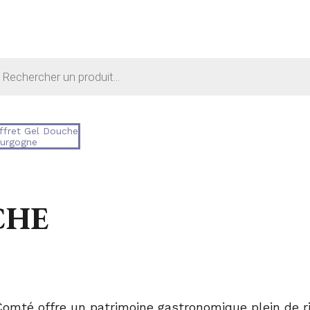
che
ts
ffret Gel Douche
urgogne
CHE
omté offre un patrimoine gastronomique plein de r