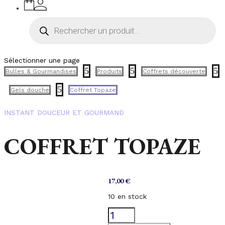
Recherche
de
produits
Sélectionner une page
5
5
5
Bulles & Gourmandises
Produits
Coffrets découverte
5
Gels douche
Coffret Topaze
INSTANT DOUCEUR ET GOURMAND
COFFRET TOPAZE
17,00
€
10 en stock
quantité
de