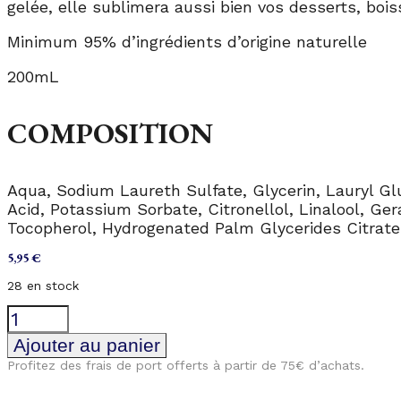
gelée, elle sublimera aussi bien vos desserts, boi
Minimum 95% d’ingrédients d’origine naturelle
200mL
COMPOSITION
Aqua, Sodium Laureth Sulfate, Glycerin, Lauryl Gl
Acid, Potassium Sorbate, Citronellol, Linalool, Ge
Tocopherol, Hydrogenated Palm Glycerides Citrate
5,95
€
28 en stock
quantité
de
Gel
Ajouter au panier
douche
Profitez des frais de port offerts à partir de 75€ d’achats.
Sirop
de
Bleuet