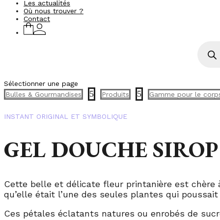
Les actualités
Où nous trouver ?
Contact
Recher
de
produi
Sélectionner une page
5
5
Bulles & Gourmandises
Produits
Gamme pour le corp
INSTANT ORIGINAL ET SYMBOLIQUE
GEL DOUCHE SIROP
Cette belle et délicate fleur printanière est chère
qu’elle était l’une des seules plantes qui poussai
Ces pétales éclatants natures ou enrobés de sucre 