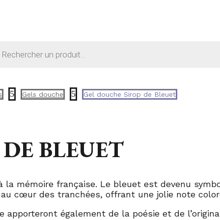
che
ts
5
5
s
Gels douche
Gel douche Sirop de Bleuet
 DE BLEUET
 à la mémoire française. Le bleuet est devenu symbol
t au cœur des tranchées, offrant une jolie note col
apporteront également de la poésie et de l’original