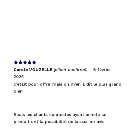
Note
5
sur
Carole VOUZELLE
(client confirmé)
–
6 février
5
2025
c’était pour offrir mais on m’en a dit le plus grand
bien
Seuls les clients connectés ayant acheté ce
produit ont la possibilité de laisser un avis.