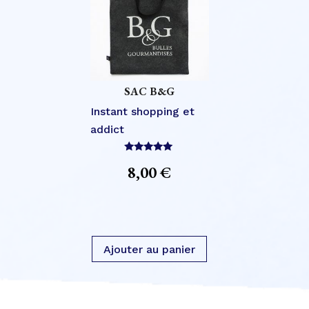
SAC B&G
Instant shopping et
addict
Note
8,00
€
5.00
sur 5
Ajouter au panier