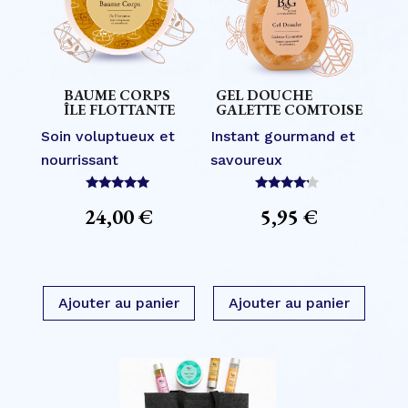
BAUME CORPS
GEL DOUCHE
ÎLE FLOTTANTE
GALETTE COMTOISE
Soin voluptueux et
Instant gourmand et
nourrissant
savoureux
Note
Note
24,00
€
5,95
€
5.00
4.00
sur 5
sur 5
Ajouter au panier
Ajouter au panier