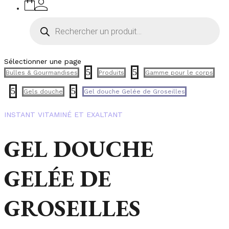
Recherche
de
produits
Sélectionner une page
5
5
Bulles & Gourmandises
Produits
Gamme pour le corps
5
5
Gels douche
Gel douche Gelée de Groseilles
INSTANT VITAMINÉ ET EXALTANT
GEL DOUCHE
GELÉE DE
GROSEILLES