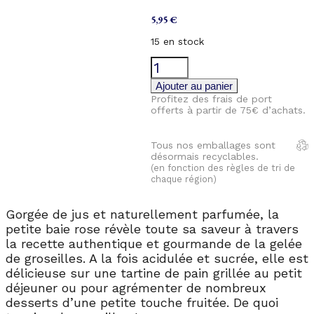
5,95
€
15 en stock
quantité
de
Gel
Ajouter au panier
douche
Profitez des frais de port
Gelée
offerts à partir de 75€ d’achats.
de
Groseilles
Tous nos emballages sont
désormais recyclables.
(en fonction des règles de tri de
chaque région)
Gorgée de jus et naturellement parfumée, la
petite baie rose révèle toute sa saveur à travers
la recette authentique et gourmande de la gelée
de groseilles. A la fois acidulée et sucrée, elle est
délicieuse sur une tartine de pain grillée au petit
déjeuner ou pour agrémenter de nombreux
desserts d’une petite touche fruitée. De quoi