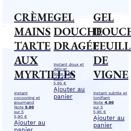
CRÈME
GEL
GEL
MAINS
DOUCHE
DOUC
TARTE
DRAGÉE
FEUILL
AUX
DE
Instant doux et
délicat
MYRTILLES
VIGNE
Note
5.00
sur 5
5,95
€
Ajouter au
Instant
Instant subtile et
panier
cocooning et
tonifiant
gourmand
Note
4.00
Note
5.00
sur 5
sur 5
5,95
€
5,90
€
Ajouter au
Ajouter au
panier
panier