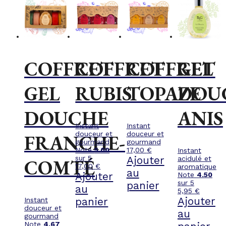
COFFRET
COFFRET
COFFRET
GEL
GEL
RUBIS
TOPAZE
DOU
DOUCHE
ANIS
Instant
Instant
douceur et
douceur et
FRANCHE-
gourmand
gourmand
Note
5.00
17,00
€
Instant
sur 5
Ajouter
acidulé et
COMTÉ
17,00
€
aromatique
au
Ajouter
Note
4.50
sur 5
panier
au
5,95
€
Ajouter
panier
Instant
douceur et
au
gourmand
Note
4.67