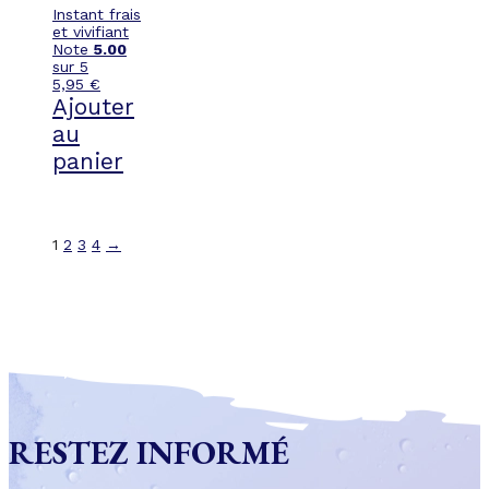
Instant frais
et vivifiant
Note
5.00
sur 5
5,95
€
Ajouter
au
panier
1
2
3
4
→
RESTEZ INFORMÉ