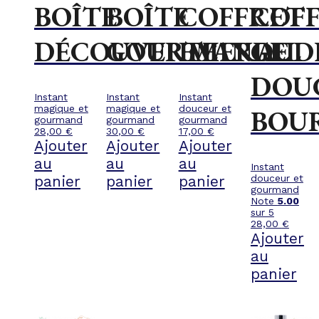
BOÎTE
BOÎTE
COFFRET
COF
DÉCOUVERTE
GOURMANDE
EMERAUD
GEL
DOU
Instant
Instant
Instant
magique et
magique et
douceur et
BOU
gourmand
gourmand
gourmand
28,00
€
30,00
€
17,00
€
Ajouter
Ajouter
Ajouter
au
au
au
Instant
panier
panier
panier
douceur et
gourmand
Note
5.00
sur 5
28,00
€
Ajouter
au
panier